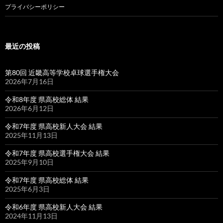
プライバシーポリシー
最近の投稿
第80回 近畿高等学校卓球選手権大会
2026年7月16日
令和8年度 県高校総体 結果
2026年6月12日
令和7年度 県高校新人大会 結果
2025年11月13日
令和7年度 県高校選手権大会 結果
2025年9月10日
令和7年度 県高校総体 結果
2025年6月3日
令和6年度 県高校新人大会 結果
2024年11月13日