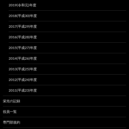
2019(令和元)年度
2018(平成30)年度
2017(平成29)年度
2016(平成28)年度
2015(平成27)年度
2014(平成26)年度
2013(平成25)年度
2012(平成24)年度
2011(平成23)年度
栄光の記録
役員一覧
専門部規約