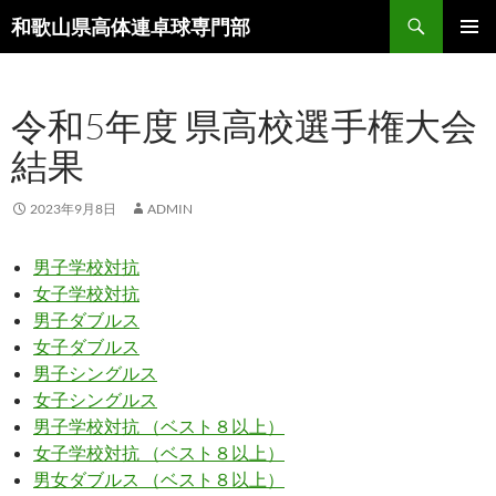
コ
検
和歌山県高体連卓球専門部
ン
索
メインメ
テ
ニュー
ン
令和5年度 県高校選手権大会
ツ
へ
結果
ス
キ
2023年9月8日
ADMIN
ッ
プ
男子学校対抗
女子学校対抗
男子ダブルス
女子ダブルス
男子シングルス
女子シングルス
男子学校対抗 （ベスト８以上）
女子学校対抗 （ベスト８以上）
男女ダブルス （ベスト８以上）